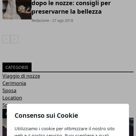
dopo le nozze: consigli per
preservarne la bellezza
Redazione
- 27 ago 2018
Articolo Precedente
Articolo Successivo
CATEGORIE
Viaggio di nozze
Cerimonia
Sposa
Location
Sposo
ARTICOLI POPOLARI
Consenso sui Cookie
Utilizziamo i cookie per ottimizzare il nostro sito
web e il nostro servizio. Puoi scegliere a quali