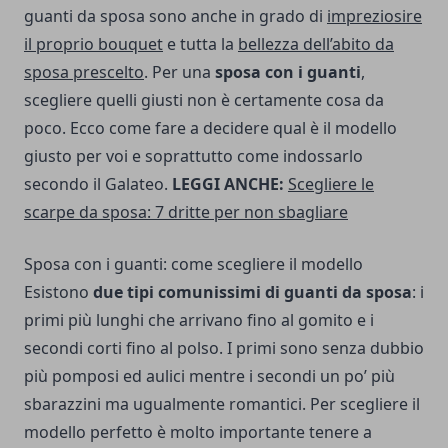
guanti da sposa sono anche in grado di
impreziosire
il proprio bouquet
e tutta la
bellezza dell’abito da
sposa prescelto
. Per una
sposa con i guanti
,
scegliere quelli giusti non è certamente cosa da
poco. Ecco come fare a decidere qual è il modello
giusto per voi e soprattutto come indossarlo
secondo il Galateo.
LEGGI ANCHE:
Scegliere le
scarpe da sposa: 7 dritte per non sbagliare
Sposa con i guanti: come scegliere il modello
Esistono
due tipi comunissimi di guanti da sposa
: i
primi più lunghi che arrivano fino al gomito e i
secondi corti fino al polso. I primi sono senza dubbio
più pomposi ed aulici mentre i secondi un po’ più
sbarazzini ma ugualmente romantici. Per scegliere il
modello perfetto è molto importante tenere a