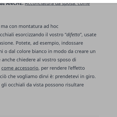
GI ANCHE:
Acconciatura da sposa: come
 sì ma con montatura ad hoc
cchiali esorcizzando il vostro “
difetto
”, usate
asione. Potete, ad esempio, indossare
ni o dal colore bianco in modo da creare un
e anche chiedere al vostro sposo di
i
come accessorio
, per rendere l’effetto
iò che vogliamo dirvi è: prendetevi in giro.
gli occhiali da vista possono risultare