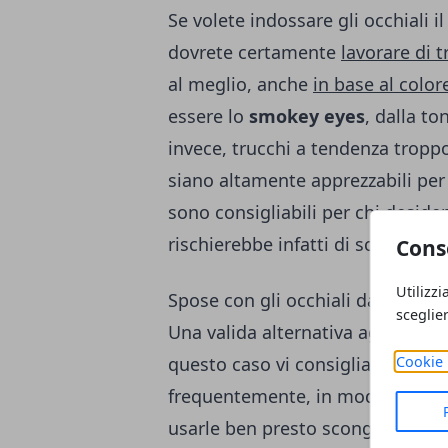
Se volete indossare gli occhiali i
dovrete certamente
lavorare di 
al meglio, anche
in base al colore
essere lo
smokey eyes
, dalla to
invece, trucchi a tendenza troppo
siano altamente apprezzabili per
sono consigliabili per chi desider
rischierebbe infatti di scomparire
Cons
Utilizzi
Spose con gli occhiali da vista: n
sceglie
Una valida alternativa agli occhi
Cookie 
questo caso vi consigliamo di fare
frequentemente, in modo da abitua
usarle ben presto scongiurerà il 