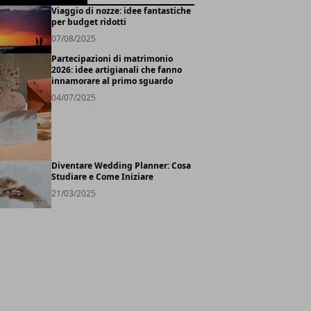
Viaggio di nozze: idee fantastiche
per budget ridotti
07/08/2025
Partecipazioni di matrimonio
2026: idee artigianali che fanno
innamorare al primo sguardo
04/07/2025
Diventare Wedding Planner: Cosa
Studiare e Come Iniziare
21/03/2025