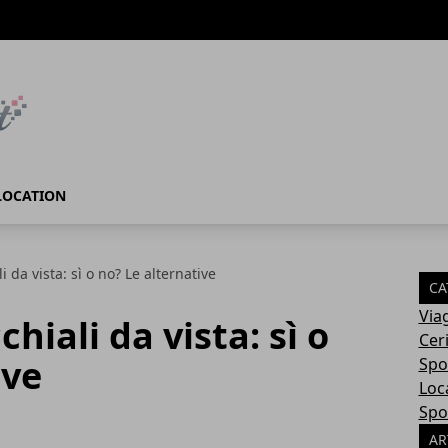
LOCATION
i da vista: sì o no? Le alternative
CA
Via
hiali da vista: sì o
Cer
ive
Spo
Loc
Spo
AR