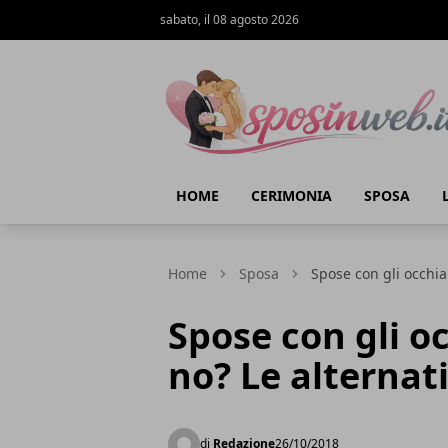
sabato, il 08 agosto 2026
Sposi in web
HOME
CERIMONIA
SPOSA
Home
Sposa
Spose con gli occhial
Spose con gli occ
no? Le alternat
di
Redazione
26/10/2018