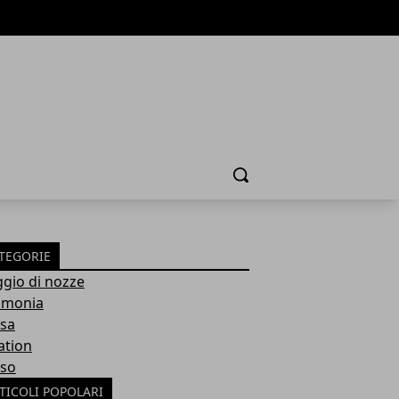
Cerca
TEGORIE
ggio di nozze
imonia
sa
ation
so
TICOLI POPOLARI