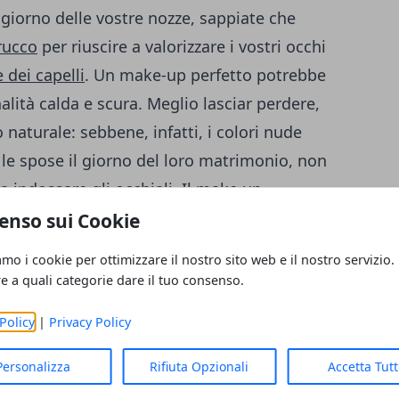
l giorno delle vostre nozze, sappiate che
trucco
per riuscire a valorizzare i vostri occhi
 dei capelli
. Un make-up perfetto potrebbe
nalità calda e scura. Meglio lasciar perdere,
 naturale: sebbene, infatti, i colori nude
 le spose il giorno del loro matrimonio, non
a indossare gli occhiali. Il make up
 dietro le lenti e la montatura.
enso sui Cookie
amo i cookie per ottimizzare il nostro sito web e il nostro servizio.
o se usate le lenti
re a quali categorie dare il tuo consenso.
ali sono senza dubbio le
lenti
a contatto
. In
Policy
|
Privacy Policy
 delle prove prima e di utilizzarle
rvi sia a metterle che a togliere. Inoltre,
Personalizza
Rifiuta Opzionali
Accetta Tut
rischio di lacrimazioni e make-up