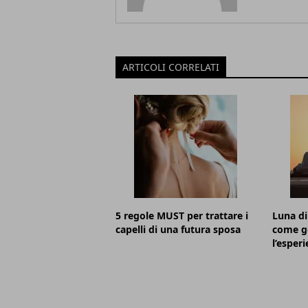
ARTICOLI CORRELATI
5 regole MUST per trattare i
Luna di
capelli di una futura sposa
come go
l’esper