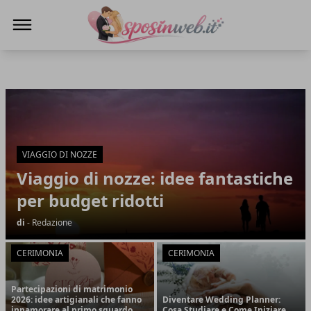
Sposi in web
Sposi in web
Articoli in Evidenza
VIAGGIO DI NOZZE
Viaggio di nozze: idee fantastiche
per budget ridotti
di
- Redazione
CERIMONIA
CERIMONIA
Partecipazioni di matrimonio
2026: idee artigianali che fanno
Diventare Wedding Planner:
innamorare al primo sguardo
Cosa Studiare e Come Iniziare