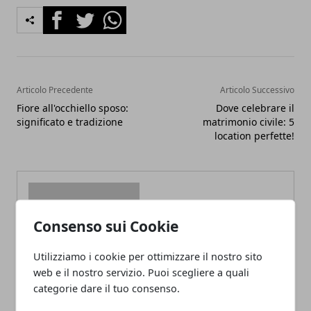
Facebook
Twitter
Whatsapp
Articolo Precedente
Articolo Successivo
Fiore all'occhiello sposo:
Dove celebrare il
significato e tradizione
matrimonio civile: 5
location perfette!
Consenso sui Cookie
Redazione
Utilizziamo i cookie per ottimizzare il nostro sito
web e il nostro servizio. Puoi scegliere a quali
categorie dare il tuo consenso.