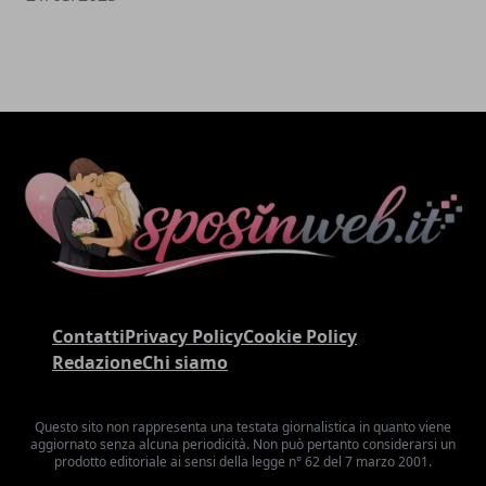
Contatti
Privacy Policy
Cookie Policy
Redazione
Chi siamo
Questo sito non rappresenta una testata giornalistica in quanto viene
aggiornato senza alcuna periodicità. Non può pertanto considerarsi un
prodotto editoriale ai sensi della legge n° 62 del 7 marzo 2001.