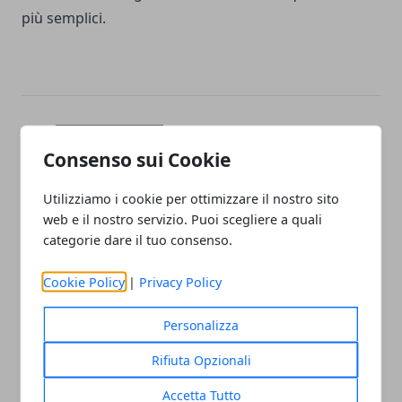
più semplici.
Facebook
Twitter
Whatsapp
Consenso sui Cookie
Utilizziamo i cookie per ottimizzare il nostro sito
web e il nostro servizio. Puoi scegliere a quali
Articolo Precedente
Articolo Successivo
categorie dare il tuo consenso.
Crisi di coppia: cosa fare
Come scegliere l'abito da
per riconquistare il/la
sposa perfetto per te: dalle
Cookie Policy
|
Privacy Policy
coniuge
tendenze moderne ai
modelli vintage
Personalizza
Rifiuta Opzionali
Accetta Tutto