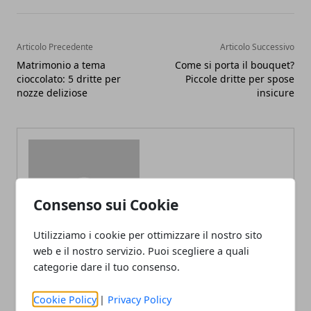
Articolo Precedente
Articolo Successivo
Matrimonio a tema
Come si porta il bouquet?
cioccolato: 5 dritte per
Piccole dritte per spose
nozze deliziose
insicure
Consenso sui Cookie
Redazione
Utilizziamo i cookie per ottimizzare il nostro sito
web e il nostro servizio. Puoi scegliere a quali
categorie dare il tuo consenso.
Cookie Policy
|
Privacy Policy