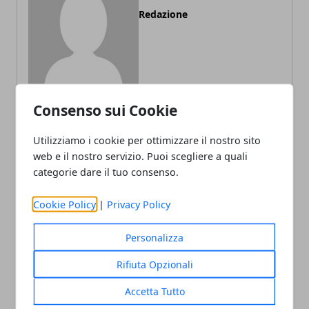
Redazione
Consenso sui Cookie
Utilizziamo i cookie per ottimizzare il nostro sito
ARTICOLI CORRELATI
web e il nostro servizio. Puoi scegliere a quali
categorie dare il tuo consenso.
Cookie Policy
|
Privacy Policy
Personalizza
Rifiuta Opzionali
Accetta Tutto
Viaggio di nozze in Asia: le migliori