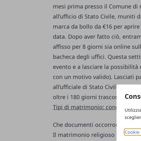
mesi prima presso il Comune di r
all’ufficio di Stato Civile, muniti 
marca da bollo da €16 per aprire 
data. Dopo aver fatto ciò, entra
affisso per 8 giorni sia online su
bacheca degli uffici. Questa sett
evento e a lasciare la possibilit
con un motivo valido). Lasciati pas
all’ufficiale di Stato Civile. Ov
Cons
oltre i 180 giorni trascorsi, altrim
Tipi di matrimonio: concordatario,
Utilizzi
sceglie
Che documenti occorrono per spo
Cookie 
Il matrimonio religioso viene s