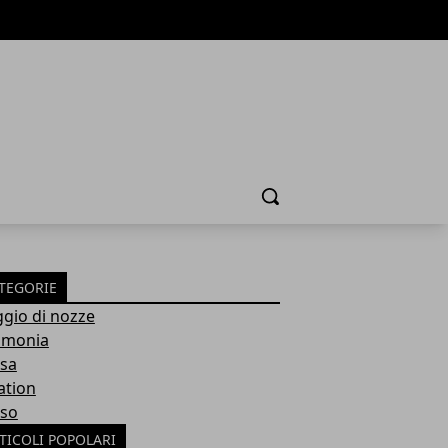
Cerca
TEGORIE
ggio di nozze
imonia
sa
ation
so
TICOLI POPOLARI