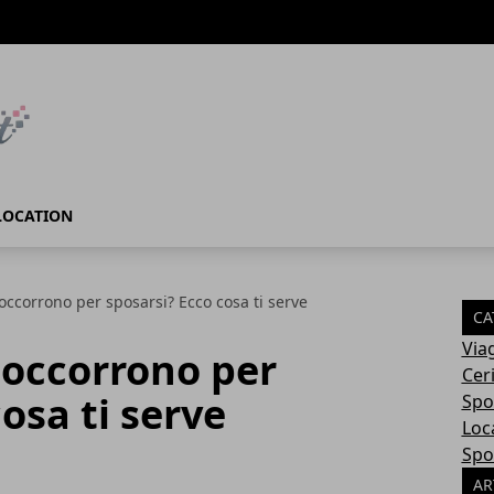
LOCATION
ccorrono per sposarsi? Ecco cosa ti serve
CA
Via
occorrono per
Cer
osa ti serve
Spo
Loc
Spo
AR