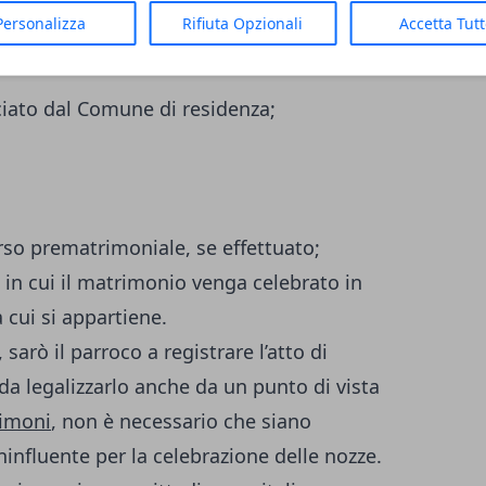
civile. In questo caso, i
documenti che
Personalizza
Rifiuta Opzionali
Accetta Tut
atori da consegnare al sacerdote sono:
sciato dal Comune di residenza;
rso prematrimoniale, se effettuato;
o in cui il matrimonio venga celebrato in
a cui si appartiene.
arò il parroco a registrare l’atto di
 legalizzarlo anche da un punto di vista
timoni
, non è necessario che siano
ininfluente per la celebrazione delle nozze.