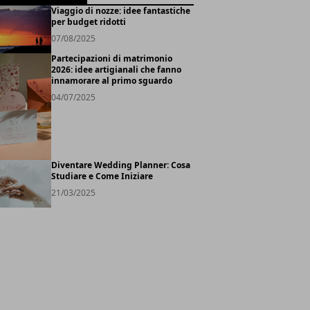
Viaggio di nozze: idee fantastiche
per budget ridotti
07/08/2025
Partecipazioni di matrimonio
2026: idee artigianali che fanno
innamorare al primo sguardo
04/07/2025
Diventare Wedding Planner: Cosa
Studiare e Come Iniziare
21/03/2025