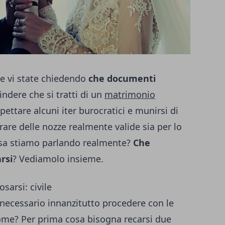
e e vi state chiedendo
che documenti
indere che si tratti di un
matrimonio
spettare alcuni iter burocratici e munirsi di
are delle nozze realmente valide sia per lo
cosa stiamo parlando realmente?
Che
rsi
? Vediamolo insieme.
arsi: civile
 è necessario innanzitutto procedere con le
ome? Per prima cosa bisogna recarsi due