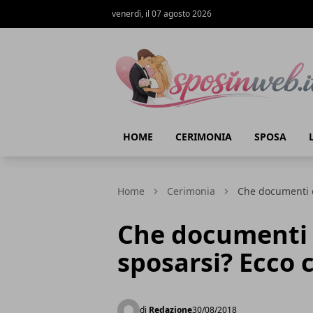
venerdì, il 07 agosto 2026
Sposi in web
HOME
CERIMONIA
SPOSA
Home
Cerimonia
Che documenti o
Che documenti 
sposarsi? Ecco c
di
Redazione
30/08/2018