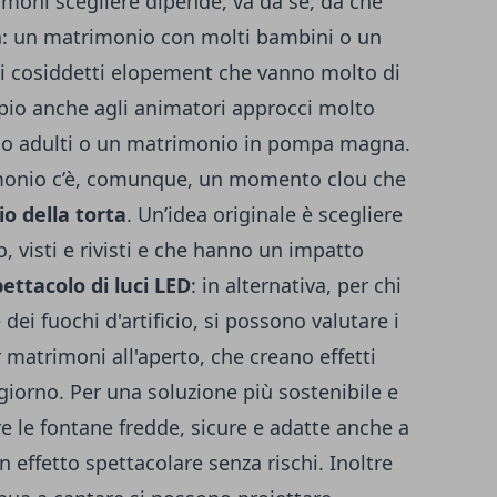
imoni scegliere dipende, va da sé, da che
ta: un matrimonio con molti bambini o un
i cosiddetti
elopement
che vanno molto di
io anche agli animatori approcci molto
lo adulti o un matrimonio in pompa magna.
imonio c’è, comunque, un momento clou che
io della torta
. Un’idea originale è scegliere
cio, visti e rivisti e che hanno un impatto
pettacolo di luci LED
: in alternativa, per chi
ei fuochi d'artificio, si possono valutare i
er matrimoni all'aperto, che creano effetti
giorno. Per una soluzione più sostenibile e
re le fontane fredde, sicure e adatte anche a
n effetto spettacolare senza rischi. Inoltre