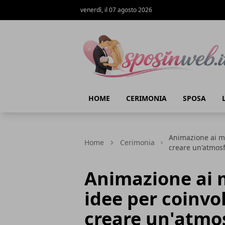
venerdì, il 07 agosto 2026
Sposi in web
HOME
CERIMONIA
SPOSA
Animazione ai mat
Home
Cerimonia
creare un'atmos
Animazione ai m
idee per coinvol
creare un'atmo