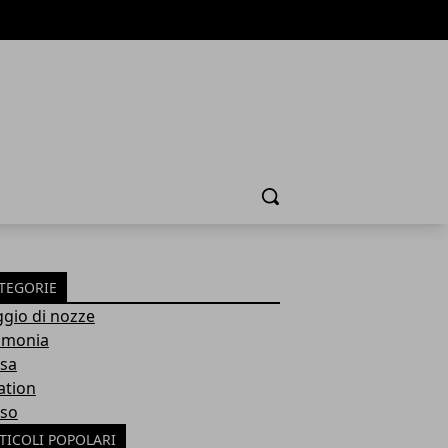
Cerca
TEGORIE
ggio di nozze
imonia
sa
ation
so
TICOLI POPOLARI