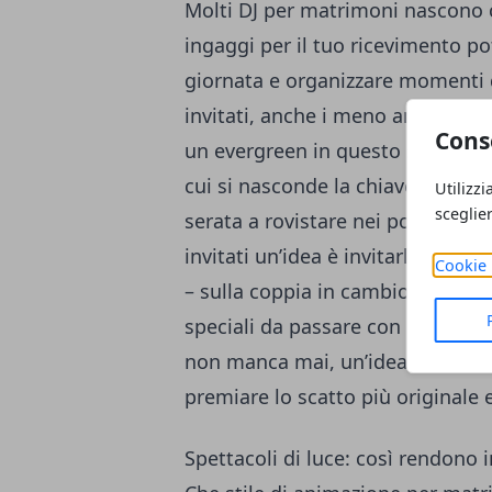
Molti DJ per matrimoni nascono c
ingaggi per il tuo ricevimento pot
giornata e organizzare momenti di
invitati, anche i meno amanti dell
Cons
un evergreen in questo senso: si
cui si nasconde la chiave di casa 
Utilizzi
sceglie
serata a rovistare nei posti più i
invitati un’idea è invitarli a indo
Cookie 
– sulla coppia in cambio di gad
speciali da passare con gli sposi.
non manca mai, un’idea original
premiare lo scatto più originale 
Spettacoli di luce: così rendono i