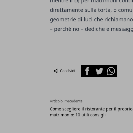
mentre il DJ per matrimoni conti
direttamente sulla torta, o comun
geometrie di luci che richiamano 
– perché no – dediche e messagg
Facebook
Twitter
Whatsapp
Condividi
Articolo Precedente
Come scegliere il ristorante per il proprio
matrimonio: 10 utili consigli