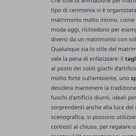
Che stile di animazione per matr
tipo di cerimonia si è organizza
matrimonio molto intimo, come 
moda oggi, richiedono per esemp
diversi da un matrimonio con so
Qualunque sia lo stile del matr
vale la pena di enfatizzare: il
tagl
al posto dei soliti giochi d’artifi
molto forte sull’ambiente, uno
s
desidera mantenere la tradizione d
fuochi d'artificio diurni, ideali p
sorprendenti anche alla luce del 
scenografica, si possono utilizza
contesti al chiuso, per regalare u