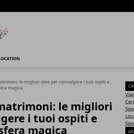
LOCATION
rimoni: le migliori idee per coinvolgere i tuoi ospiti e
CA
fera magica
Via
Cer
atrimoni: le migliori
Spo
gere i tuoi ospiti e
Loc
Spo
sfera magica
AR