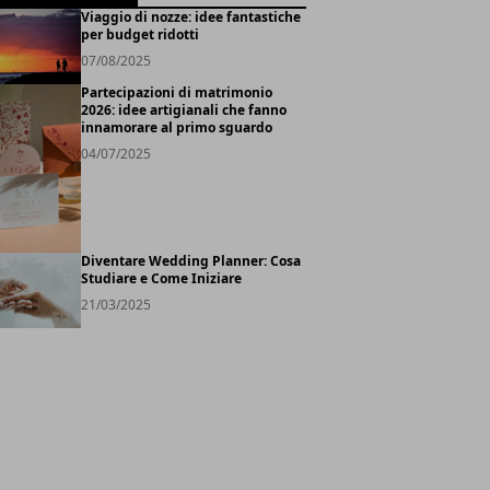
Viaggio di nozze: idee fantastiche
per budget ridotti
07/08/2025
Partecipazioni di matrimonio
2026: idee artigianali che fanno
innamorare al primo sguardo
04/07/2025
Diventare Wedding Planner: Cosa
Studiare e Come Iniziare
21/03/2025