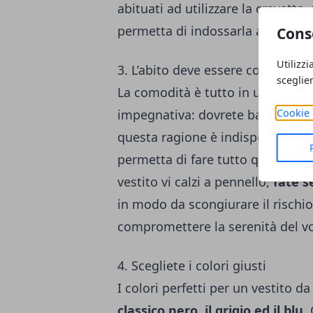
abituati ad utilizzare la cravatta
permetta di indossarla anche con 
Cons
Utilizzi
3. L’abito deve essere comodo
sceglie
La comodità è tutto in un matrim
Cookie 
impegnativa: dovrete ballare, coin
questa ragione è indispensabile
permetta di fare tutto questo con 
vestito vi calzi a pennello,
fate 
in modo da scongiurare il rischio
compromettere la serenità del v
4. Scegliete i colori giusti
I colori perfetti per un vestito 
classico nero, il grigio ed il blu
.