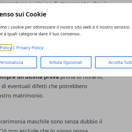
, ricercatene qualcuna di stravagante, che vi
un po’ di ironia.
enso sui Cookie
amo i cookie per ottimizzare il nostro sito web e il nostro servizio.
re a quali categorie dare il tuo consenso.
onio. La giornata che vi attende sarà
Policy
|
Privacy Policy
volgere i vostri invitati, intrattenere… Per
indossare un abito comodo
che vi
Personalizza
Rifiuta Opzionali
Accetta Tut
facilità. Per essere sicuri che il vostro
sempre un’ultima prova
prima di ritirarlo,
 di eventuali difetti che potrebbero
ostro matrimonio.
da cerimonia maschile sono senza dubbio il
 Ciò non esclude che lo sposo possa