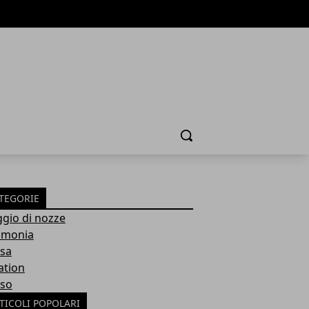
Cerca
TEGORIE
ggio di nozze
imonia
sa
ation
so
TICOLI POPOLARI