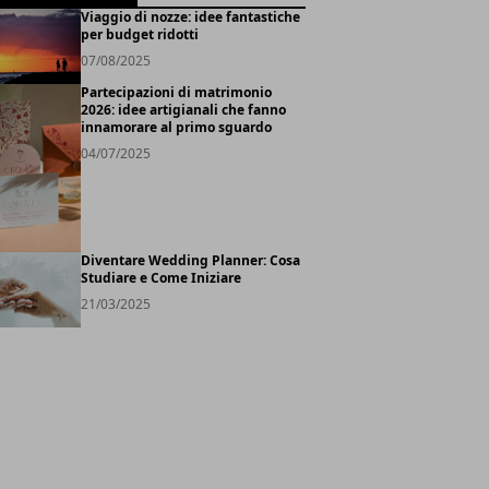
Viaggio di nozze: idee fantastiche
per budget ridotti
07/08/2025
Partecipazioni di matrimonio
2026: idee artigianali che fanno
innamorare al primo sguardo
04/07/2025
Diventare Wedding Planner: Cosa
Studiare e Come Iniziare
21/03/2025