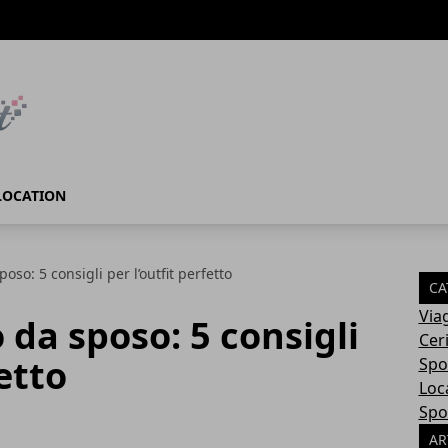
LOCATION
poso: 5 consigli per l’outfit perfetto
CA
Via
o da sposo: 5 consigli
Cer
fetto
Spo
Loc
Spo
AR