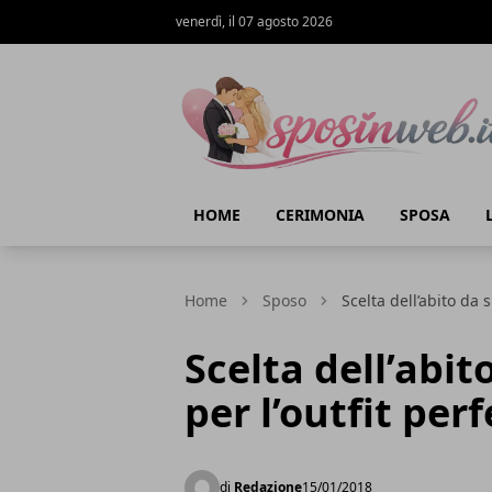
venerdì, il 07 agosto 2026
Sposi in web
HOME
CERIMONIA
SPOSA
Home
Sposo
Scelta dell’abito da s
Scelta dell’abit
per l’outfit per
di
Redazione
15/01/2018