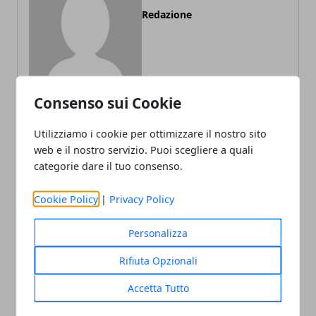
Redazione
Consenso sui Cookie
Utilizziamo i cookie per ottimizzare il nostro sito
ARTICOLI CORRELATI
web e il nostro servizio. Puoi scegliere a quali
categorie dare il tuo consenso.
Cookie Policy
|
Privacy Policy
Personalizza
Rifiuta Opzionali
Accetta Tutto
Luna di miele on the road: come godersi