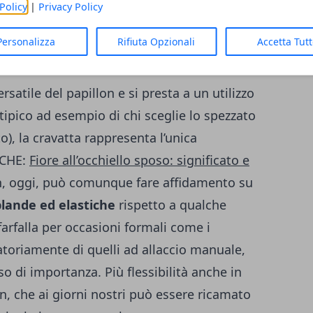
Policy
|
Privacy Policy
le buone norme di comportamento, non deve
per eventi quali i matrimoni.
Personalizza
Rifiuta Opzionali
Accetta Tut
sto
rsatile del papillon e si presta a un utilizzo
tipico ad esempio di chi sceglie lo spezzato
to), la cravatta rappresenta l’unica
NCHE:
Fiore all’occhiello sposo: significato e
on, oggi, può comunque fare affidamento su
lande ed elastiche
rispetto a qualche
farfalla per occasioni formali come i
toriamente di quelli ad allaccio manuale,
 di importanza. Più flessibilità anche in
on, che ai giorni nostri può essere ricamato