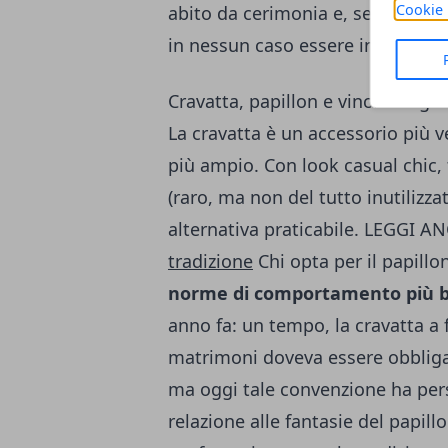
Cookie 
abito da cerimonia e, secondo 
in nessun caso essere indossato 
Cravatta, papillon e vincoli di gu
La cravatta è un accessorio più ve
più ampio. Con look casual chic, 
(raro, ma non del tutto inutilizza
alternativa praticabile. LEGGI A
tradizione
Chi opta per il papill
norme di comportamento più b
anno fa: un tempo, la cravatta a 
matrimoni doveva essere obbliga
ma oggi tale convenzione ha perso
relazione alle fantasie del papill