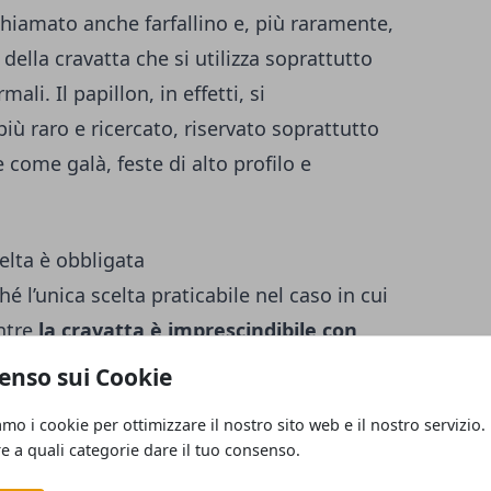
chiamato anche farfallino e, più raramente,
 della cravatta che si utilizza soprattutto
li. Il papillon, in effetti, si
più raro e ricercato, riservato soprattutto
 come galà, feste di alto profilo e
elta è obbligata
 l’unica scelta praticabile nel caso in cui
ntre
la cravatta è imprescindibile con
ceglie una delle tipologie di vestito da
enso sui Cookie
lta di un papillon a tinta unita, solitamente
amo i cookie per ottimizzare il nostro sito web e il nostro servizio.
c, il farfallino dovrà essere tassativamente
re a quali categorie dare il tuo consenso.
cisato, comunque, che lo smoking non è un