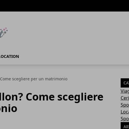
LOCATION
? Come scegliere per un matrimonio
CA
Via
llon? Come scegliere
Cer
nio
Spo
Loc
Spo
AR