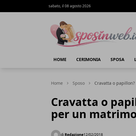
sabato, il 08 agosto 2026
Sposi in web
HOME
CERIMONIA
SPOSA
Home
Sposo
Cravatta o papillon
Cravatta o papi
per un matrimo
di
Redazione
12/02/2018