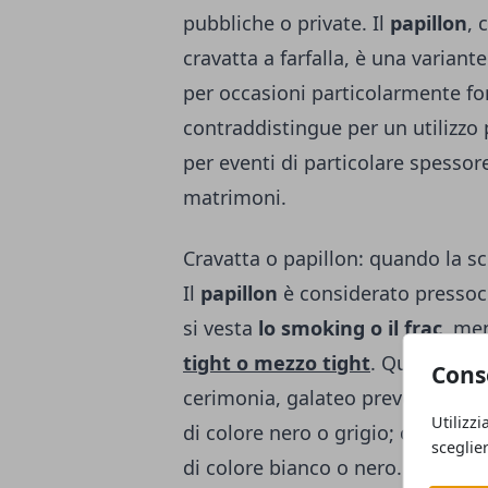
pubbliche o private. Il
papillon
, 
cravatta a farfalla, è una variante
per occasioni particolarmente forma
contraddistingue per un utilizzo 
per eventi di particolare spessore
matrimoni.
Cravatta o papillon: quando la sc
Il
papillon
è considerato pressoché
si vesta
lo smoking o il frac
, me
tight o mezzo tight
. Quando si s
Cons
cerimonia, galateo prevede la sce
Utilizzi
di colore nero o grigio; con il fra
sceglie
di colore bianco o nero. Va pre