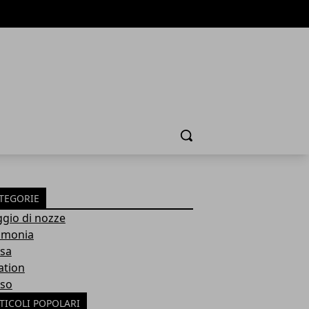
Cerca
TEGORIE
ggio di nozze
imonia
sa
ation
so
TICOLI POPOLARI