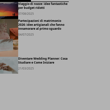
Viaggio di nozze: idee fantastiche
per budget ridotti
07/08/2025
Partecipazioni di matrimonio
2026: idee artigianali che fanno
innamorare al primo sguardo
04/07/2025
Diventare Wedding Planner: Cosa
Studiare e Come Iniziare
21/03/2025