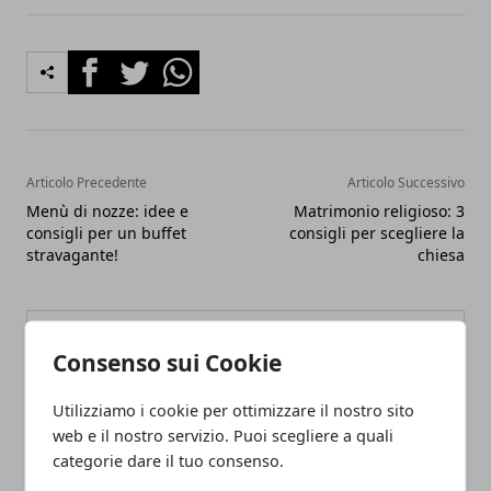
Facebook
Twitter
Whatsapp
Articolo Precedente
Articolo Successivo
Menù di nozze: idee e
Matrimonio religioso: 3
consigli per un buffet
consigli per scegliere la
stravagante!
chiesa
Consenso sui Cookie
Utilizziamo i cookie per ottimizzare il nostro sito
Redazione
web e il nostro servizio. Puoi scegliere a quali
categorie dare il tuo consenso.