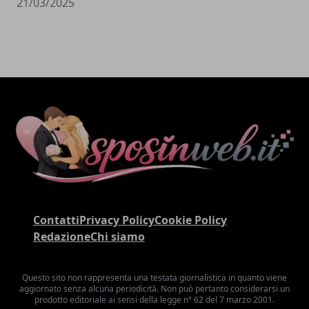
21/03/2025
Contatti
Privacy Policy
Cookie Policy
Redazione
Chi siamo
Questo sito non rappresenta una testata giornalistica in quanto viene
aggiornato senza alcuna periodicità. Non può pertanto considerarsi un
prodotto editoriale ai sensi della legge n° 62 del 7 marzo 2001.