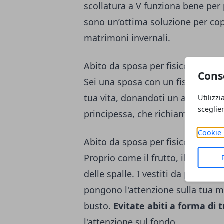
scollatura a V funziona bene per p
sono un’ottima soluzione per copr
matrimoni invernali.
Abito da sposa per fisico a mela
Cons
Sei una sposa con un fisico a m
tua vita, donandoti un aspetto più
Utilizzi
sceglie
principessa, che richiamano l’att
Cookie 
Abito da sposa per fisico a pera
Proprio come il frutto, il fisico a
delle spalle. I
vestiti da principe
pongono l'attenzione sulla tua me
busto.
Evitate abiti a forma di
l'attenzione sul fondo.