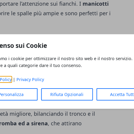
ortare l’attenzione sui fianchi. I
manicotti
ire le spalle più ampie e sono perfetti per i
enso sui Cookie
ela? Un
abito stile imperiale
sottolineerà la
 snello. Stai lontana invece dai vestiti stile
amo i cookie per ottimizzare il nostro sito web e il nostro servizio.
re a quali categorie dare il tuo consenso.
enzione sul busto.
Policy
|
Privacy Policy
 pera è caratterizzato dai fianchi più ampi
Personalizza
Rifiuta Opzionali
Accetta Tut
ssa
mascherano i fianchi più larghi e
tà migliore, bilanciando il tronco e il
 tromba ed a sirena
, che attirano