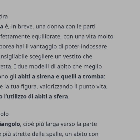
idra
ra
è, in breve, una donna con le parti
erfettamente equilibrate, con una vita molto
porea hai il vantaggio di poter indossare
onsigliabile scegliere un vestito che
tretta. I due modelli di abito che meglio
sono gli
abiti a sirena e quelli a tromba
:
 la tua figura, valorizzando il punto vita,
l’utilizzo di abiti a sfera
.
golo
iangolo
, cioè più larga verso la parte
 più strette delle spalle, un abito con