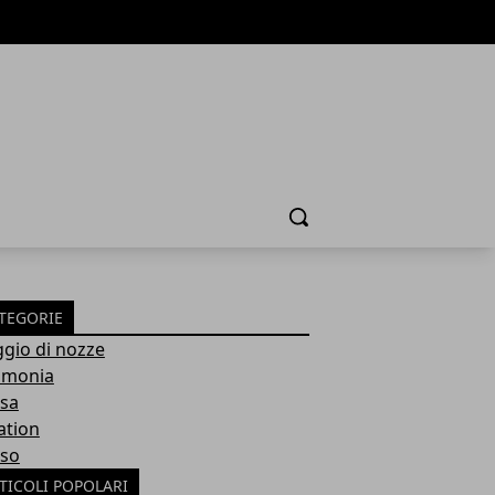
Cerca
TEGORIE
ggio di nozze
imonia
sa
ation
so
TICOLI POPOLARI