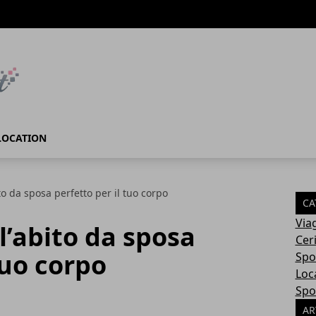
LOCATION
to da sposa perfetto per il tuo corpo
CA
Via
l’abito da sposa
Cer
tuo corpo
Spo
Loc
Spo
AR