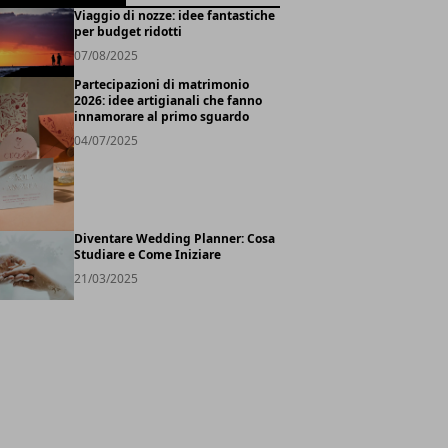
Viaggio di nozze: idee fantastiche
per budget ridotti
07/08/2025
Partecipazioni di matrimonio
2026: idee artigianali che fanno
innamorare al primo sguardo
04/07/2025
Diventare Wedding Planner: Cosa
Studiare e Come Iniziare
21/03/2025