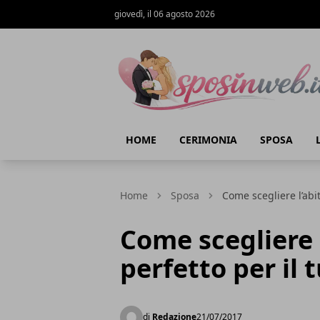
giovedì, il 06 agosto 2026
Sposi in web
HOME
CERIMONIA
SPOSA
Home
Sposa
Come scegliere l’abi
Come scegliere 
perfetto per il 
di
Redazione
21/07/2017