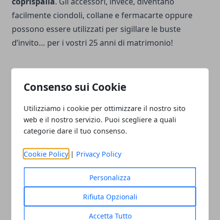
coprispalla
. Gli accessori, invece, diventano
facilmente ciondoli, collane e fermacarte oppure
possono essere utilizzati per sigillare le buste
d’invito… per i vostri 25 anni di matrimonio!
Consenso sui Cookie
Facebook
Twitter
Whatsapp
Utilizziamo i cookie per ottimizzare il nostro sito
web e il nostro servizio. Puoi scegliere a quali
categorie dare il tuo consenso.
Cookie Policy
|
Privacy Policy
Articolo Precedente
Articolo Successivo
Idee per bomboniere di
Come organizzare un
Personalizza
matrimonio: falla originale
viaggio di nozze solidale
Rifiuta Opzionali
Accetta Tutto