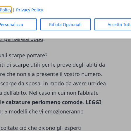
ogna sempre andare
struccate e con i capelli
Policy
|
Privacy Policy
are di macchiare il vestito con rossetti e
r permettere alla sarta di prendere più
Personalizza
Rifiuta Opzionali
Accetta Tut
ure. Quindi meglio un look semplice ed
 ci penserete dopo
!
uali scarpe portare?
ti di scarpe utili per le prove degli abiti da
re che non sia presente il vostro numero.
e scarpe da sposa
, in modo da avere un’idea
dell’abito. Nel caso in cui non l’abbiate
lle
calzature perlomeno comode
.
LEGGI
sa: 5 modelli che vi emozioneranno
coltate ciò che dicono gli esperti