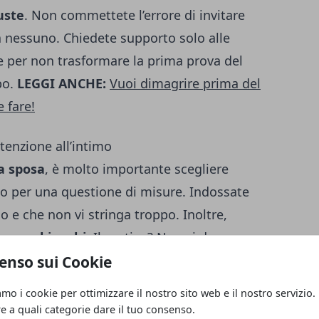
uste
. Non commettete l’errore di invitare
a nessuno. Chiedete supporto solo alle
te per non trasformare la prima prova del
bo.
LEGGI ANCHE:
Vuoi dimagrire prima del
 fare!
tenzione all’intimo
da sposa
, è molto importante scegliere
odo per una questione di misure. Indossate
o e che non vi stringa troppo. Inoltre,
arne o bianchi
. Il motivo? Non si devono
enso sui Cookie
amo i cookie per ottimizzare il nostro sito web e il nostro servizio.
n truccatevi e raccogliete i capelli
re a quali categorie dare il tuo consenso.