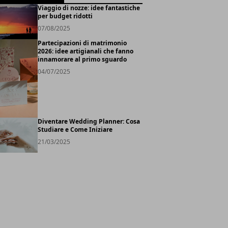
Viaggio di nozze: idee fantastiche
per budget ridotti
07/08/2025
Partecipazioni di matrimonio
2026: idee artigianali che fanno
innamorare al primo sguardo
04/07/2025
Diventare Wedding Planner: Cosa
Studiare e Come Iniziare
21/03/2025