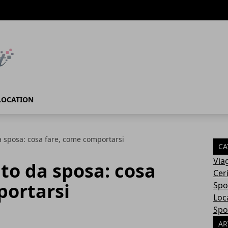
LOCATION
a sposa: cosa fare, come comportarsi
CA
Via
to da sposa: cosa
Cer
portarsi
Spo
Loc
Spo
AR