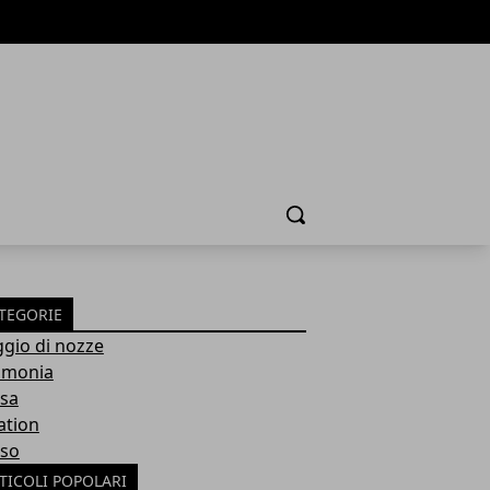
Cerca
TEGORIE
ggio di nozze
imonia
sa
ation
so
TICOLI POPOLARI