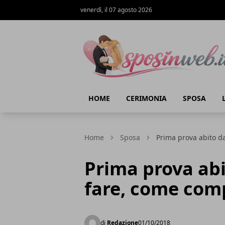
venerdì, il 07 agosto 2026
Sposi in web
HOME
CERIMONIA
SPOSA
Home
Sposa
Prima prova abito d
Prima prova abi
fare, come com
di
Redazione
01/10/2018