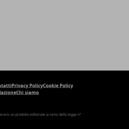
tatti
Privacy Policy
Cookie Policy
dazione
Chi siamo
arsi un prodotto editoriale ai sensi della legge n°