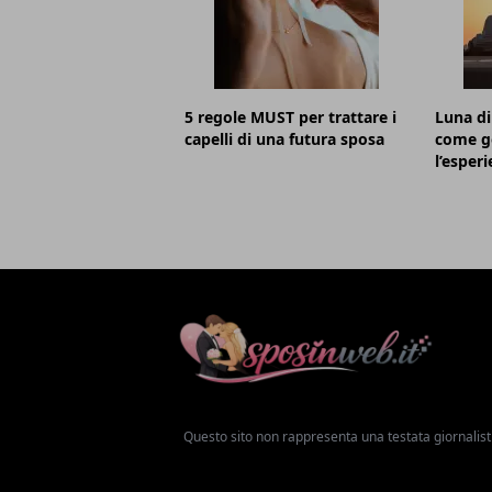
5 regole MUST per trattare i
Luna di
capelli di una futura sposa
come go
l’esper
Questo sito non rappresenta una testata giornalist