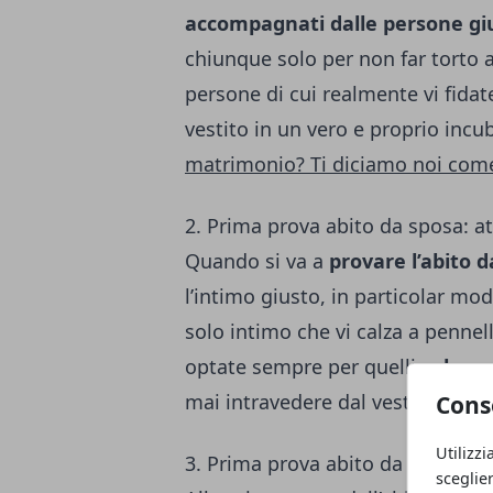
accompagnati dalle persone gi
chiunque solo per non far torto 
persone di cui realmente vi fida
vestito in un vero e proprio incu
matrimonio? Ti diciamo noi come
2. Prima prova abito da sposa: at
Quando si va a
provare l’abito 
l’intimo giusto, in particolar m
solo intimo che vi calza a pennell
optate sempre per quelli
color c
mai intravedere dal vestito.
Cons
Utilizzi
3. Prima prova abito da sposa: no
sceglie