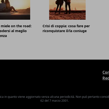
 miele on the road:
Crisi di coppia: cosa fare per
dersi al meglio
riconquistare il/la coniuge
ienza
Con
Re
ica in quanto viene aggiornato senza alcuna periodicità. Non può pertanto consider
62 del 7 marzo 2001.