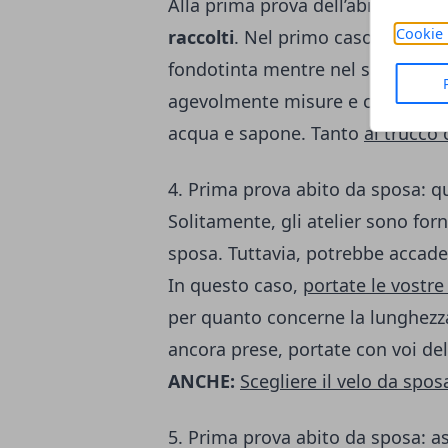
Alla prima prova dell’abito bis
Cookie 
raccolti
. Nel primo caso, per evit
fondotinta mentre nel secondo pe
agevolmente misure e contromis
acqua e sapone. Tanto
al trucco
4. Prima prova abito da sposa: q
Solitamente, gli atelier sono forni
sposa. Tuttavia, potrebbe accade
In questo caso,
portate le vostr
per quanto concerne la lunghezza 
ancora prese, portate con voi de
ANCHE:
Scegliere il velo da spo
5. Prima prova abito da sposa: as