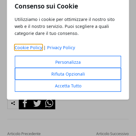
Consenso sui Cookie
È importante inoltre notare che un corpo magro è
anche per sua natura più sano e meno predisposto
Utilizziamo i cookie per ottimizzare il nostro sito
web e il nostro servizio. Puoi scegliere a quali
verso le patologie che possono svilupparsi
categorie dare il tuo consenso.
dall’obesità.
Piccoli sforzi quotidiani
possono
portare quindi a risultati eccezionali anche nel breve
Cookie Policy
|
Privacy Policy
periodo, motivando ad andare avanti sempre più
decisi nel percorso intrapreso.
Personalizza
Rifiuta Opzionali
Accetta Tutto
Facebook
Twitter
Whatsapp
Articolo Precedente
Articolo Successivo