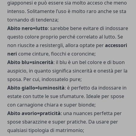
giapponesi e può essere sia molto acceso che meno
intenso. Solitamente l’uso è molto raro anche se sta
tornando di tendenza;
Abito nero=lutto
: sarebbe bene evitare di indossare
questo colore proprio perché correlato al lutto. Se
non riuscite a resistergli, allora optate per
accessori
neri
come cinture, fiocchi e coroncine;
Abito blu=sincerità
: il blu è un bel colore e di buon
auspicio, in quanto significa sincerità e onestà per la
sposa. Per cui, indossatelo pure;
Abito giallo=luminosità
: è perfetto da indossare in
estate con tutte le sue sfumature. Ideale per spose
con carnagione chiara e super bionde;
Abito avorio=praticità
: una nuances perfetta per
spose sbarazzine e super pratiche. Da usare per
qualsiasi tipologia di matrimonio;