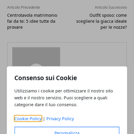
Articolo Precedente
Articolo Successivo
Centrotavola matrimonio
Outfit sposo: come
fai da te: 5 idee tutte da
scegliere la giacca ideale
provare
per le nozze?
Redazione
Consenso sui Cookie
Utilizziamo i cookie per ottimizzare il nostro sito
web e il nostro servizio. Puoi scegliere a quali
categorie dare il tuo consenso.
Cookie Policy
|
Privacy Policy
ARTICOLI CORRELATI
Personalizza