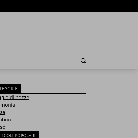
Cerca
TEGORIE
ggio di nozze
imonia
sa
ation
so
TICOLI POPOLARI