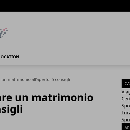
LOCATION
un matrimonio all’aperto: 5 consigli
CA
Via
are un matrimonio
Cer
sigli
Spo
Loc
Spo
AR