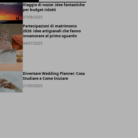
Viaggio di nozze: idee fantastiche
per budget ridotti
07/08/2025
Partecipazioni di matrimonio
2026: idee artigianali che fanno
innamorare al primo sguardo
04/07/2025
Diventare Wedding Planner: Cosa
Studiare e Come Iniziare
21/03/2025