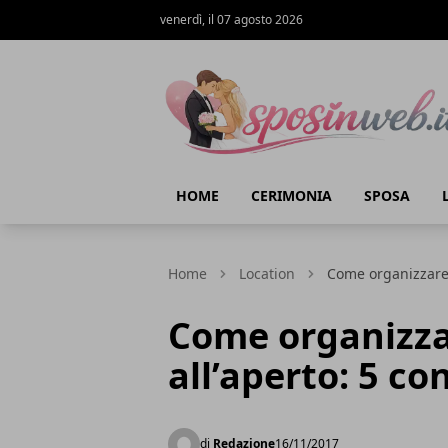
venerdì, il 07 agosto 2026
Sposi in web
HOME
CERIMONIA
SPOSA
Home
Location
Come organizzare 
Come organizz
all’aperto: 5 con
di
Redazione
16/11/2017