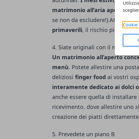
autunnali.
I mesi estivi
, si sa,
so
Utilizzi
matrimonio all’aria aperta
, in 
sceglie
se non da escludere!).Attenzione
Cookie 
primaverili
, il rischio piogge è 
4. Siate originali con il menù
Un matrimonio all’aperto conced
menù
. Potete allestire una post
deliziosi
finger food
ai vostri os
interamente dedicato ai dolci o
anche essere quella di installare
ricevimento, dove allestire uno
s
creazione dei piatti direttamente
5. Prevedete un piano B