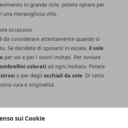
cevimento in grande stile, potete optare per
i una meravigliosa villa.
sole eccessivo
ità da considerare attentamente quando si
o. Se decidete di sposarvi in estate,
il sole
co
per voi e per i vostri invitati. Per ovviare
ombrellini colorati
ad ogni invitato. Potete
estrosi
o per degli
occhiali da sole
. Di certo
ostra cura e originalità.
impossibili da prevedere. L’unica cosa che
enso sui Cookie
e mesi “pericolosi” come quelli invernali o