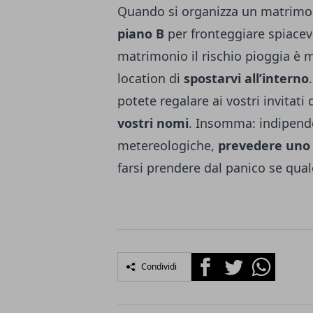
Quando si organizza un matrimoni
piano B
per fronteggiare spiacevo
matrimonio il rischio pioggia è mo
location di
spostarvi all’interno
potete regalare ai vostri invitati 
vostri nomi
. Insomma: indipend
metereologiche,
prevedere uno 
farsi prendere dal panico se qua
Facebook
Twitter
Whatsapp
Condividi