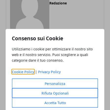
Redazione
Consenso sui Cookie
Utilizziamo i cookie per ottimizzare il nostro sito
ARTICOLI CORRELATI
web e il nostro servizio. Puoi scegliere a quali
categorie dare il tuo consenso.
Cookie Policy
|
Privacy Policy
Personalizza
Rifiuta Opzionali
Accetta Tutto
Viaggio di nozze in Asia: le migliori