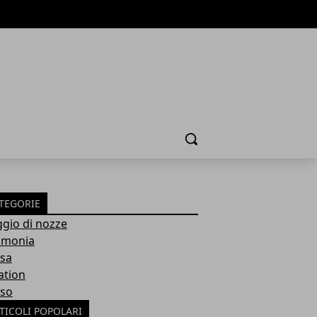
Cerca
TEGORIE
ggio di nozze
imonia
sa
ation
so
TICOLI POPOLARI