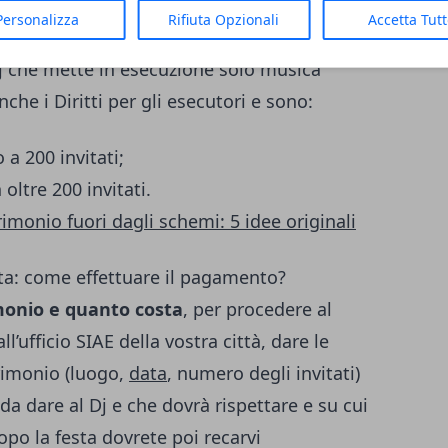
 fino a 200 invitati;
Personalizza
Rifiuta Opzionali
Accetta Tut
ltre i 200 invitati.
Dj che mette in esecuzione solo musica
che i Diritti per gli esecutori e sono:
 a 200 invitati;
oltre 200 invitati.
imonio fuori dagli schemi: 5 idee originali
a: come effettuare il pagamento?
monio e quanto costa
, per procedere al
’ufficio SIAE della vostra città, dare le
trimonio (luogo,
data
, numero degli invitati)
da dare al Dj e che dovrà rispettare e su cui
opo la festa dovrete poi recarvi