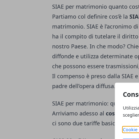
SIAE per matrimonio quanto costa
Partiamo col definire cos’è la
SIA
matrimonio. SIAE è l’acronimo d
ha il compito di tutelare il dirit
nostro Paese. In che modo? Chi
diffonde e utilizza determinate op
che possono essere trasmissioni,
Il compenso è preso dalla SIAE e
padre dell’opera diffusa.
Cons
SIAE per matrimonio: quanto cos
Utilizzi
Arriviamo adesso al
costo della
sceglie
ci sono due tariffe basic da cons
Cookie 