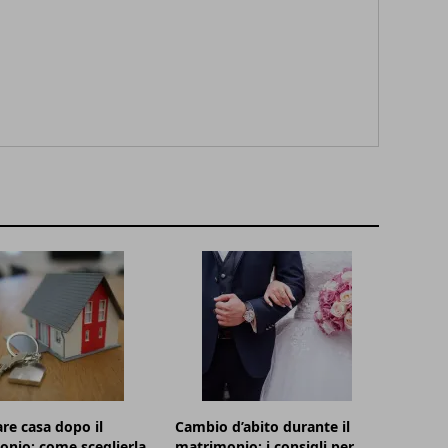
e casa dopo il
Cambio d’abito durante il
nio: come sceglierla
matrimonio: i consigli per