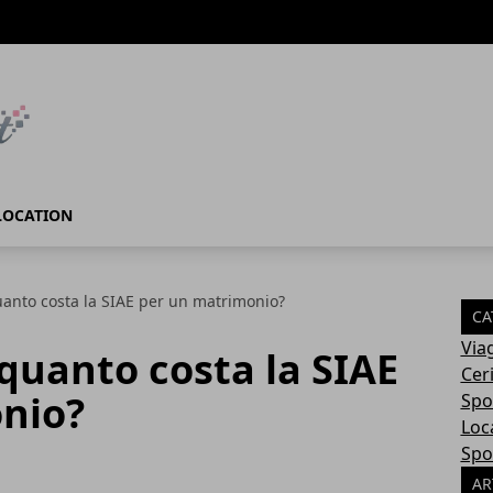
LOCATION
anto costa la SIAE per un matrimonio?
CA
Via
quanto costa la SIAE
Cer
nio?
Spo
Loc
Spo
AR