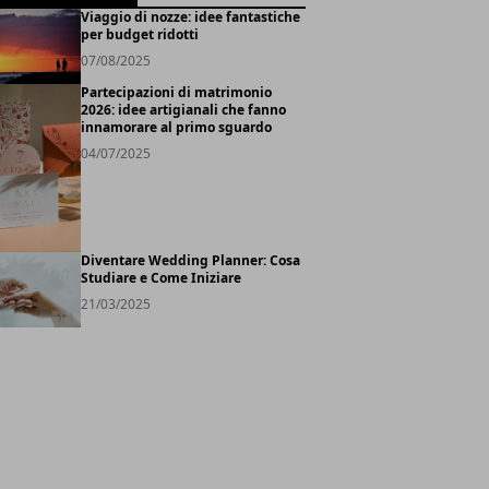
Viaggio di nozze: idee fantastiche
per budget ridotti
07/08/2025
Partecipazioni di matrimonio
2026: idee artigianali che fanno
innamorare al primo sguardo
04/07/2025
Diventare Wedding Planner: Cosa
Studiare e Come Iniziare
21/03/2025