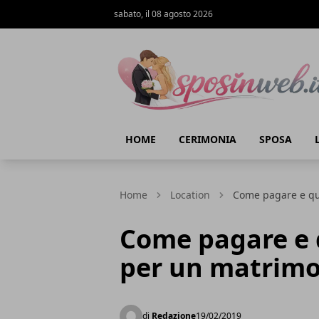
sabato, il 08 agosto 2026
Sposi in web
HOME
CERIMONIA
SPOSA
Home
Location
Come pagare e qu
Come pagare e 
per un matrimo
di
Redazione
19/02/2019