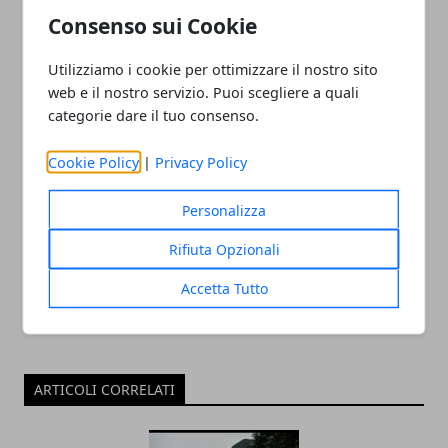
Come scegliere le fedi
Centrotavola matrimonio
Consenso sui Cookie
nuziali? Consigli per sposi
fai da te: 5 idee tutte da
ritardatari!
provare
Utilizziamo i cookie per ottimizzare il nostro sito
web e il nostro servizio. Puoi scegliere a quali
categorie dare il tuo consenso.
Cookie Policy
|
Privacy Policy
Redazione
Personalizza
Rifiuta Opzionali
Accetta Tutto
ARTICOLI CORRELATI