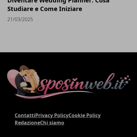
Diventare Wedding Planner: Cosa
Studiare e Come Iniziare
21/03/2025
Contatti
Privacy Policy
Cookie Policy
Redazione
Chi siamo