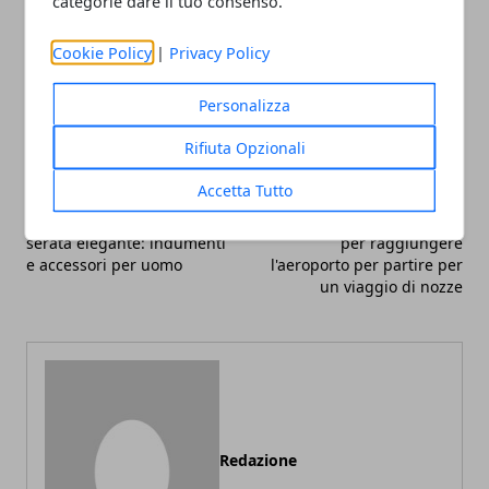
categorie dare il tuo consenso.
Cookie Policy
|
Privacy Policy
Facebook
Twitter
Whatsapp
Personalizza
Rifiuta Opzionali
Accetta Tutto
Articolo Precedente
Articolo Successivo
Come vestirsi per una
Perché scegliere un taxi
serata elegante: indumenti
per raggiungere
e accessori per uomo
l'aeroporto per partire per
un viaggio di nozze
Redazione