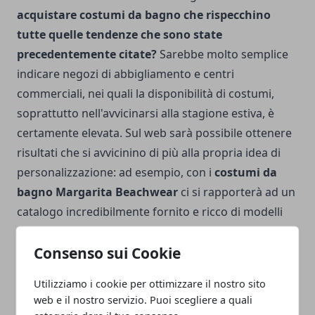
acquistare costumi da bagno che rispecchino
tutte quelle tendenze che sono state
precedentemente citate?
Sarebbe molto semplice
indicare negozi di abbigliamento e centri
commerciali, nei quali la disponibilità di costumi,
soprattutto nell'avvicinarsi alla stagione estiva, è
certamente elevata. Sul web sarà possibile ottenere
risultati che si avvicinino di più alla propria idea di
personalizzazione: ad esempio, con
i
costumi da
bagno Margarita Beachwear
ci si rapporterà ad un
catalogo incredibilmente fornito e ricco di modelli
eccezionali, che rispecchiano tutte le tendenze
Consenso sui Cookie
cromatiche, stilistiche e artistiche del momento. Non
resterà che l'imbarazzo della scelta!
Utilizziamo i cookie per ottimizzare il nostro sito
web e il nostro servizio. Puoi scegliere a quali