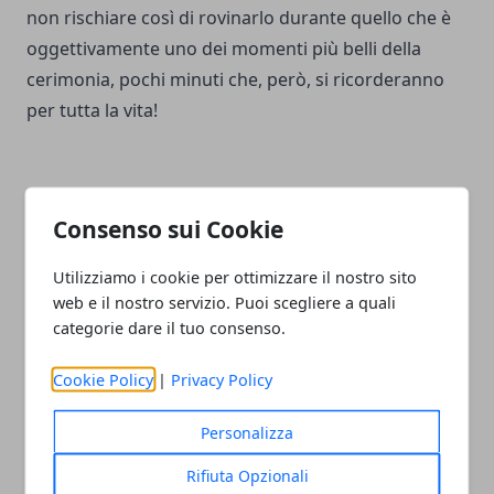
non rischiare così di rovinarlo durante quello che è
oggettivamente uno dei momenti più belli della
cerimonia, pochi minuti che, però, si ricorderanno
per tutta la vita!
Consenso sui Cookie
Facebook
Twitter
Whatsapp
Utilizziamo i cookie per ottimizzare il nostro sito
web e il nostro servizio. Puoi scegliere a quali
categorie dare il tuo consenso.
Articolo Precedente
Articolo Successivo
Cookie Policy
|
Privacy Policy
Spose naturali e senza
Idee per una torta nuziale
pose grazie al reportage
Personalizza
matrimoniale
Rifiuta Opzionali