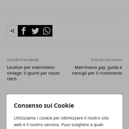
Facebook
Twitter
Whatsapp
Articolo Precedente
Articolo Successivo
Location per matrimonio
Matrimonio gay: guida e
vintage: 5 spunti per nozze
consigli per il ricevimento
retrò
Consenso sui Cookie
Utilizziamo i cookie per ottimizzare il nostro sito
web e il nostro servizio. Puoi scegliere a quali
Redazione