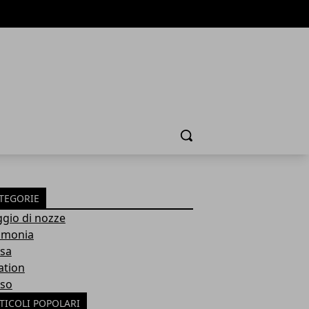
Cerca
TEGORIE
ggio di nozze
imonia
sa
ation
so
TICOLI POPOLARI