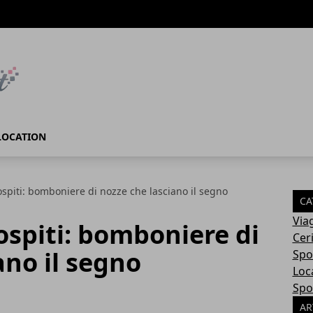
LOCATION
 ospiti: bomboniere di nozze che lasciano il segno
CA
Via
 ospiti: bomboniere di
Cer
ano il segno
Spo
Loc
Spo
AR