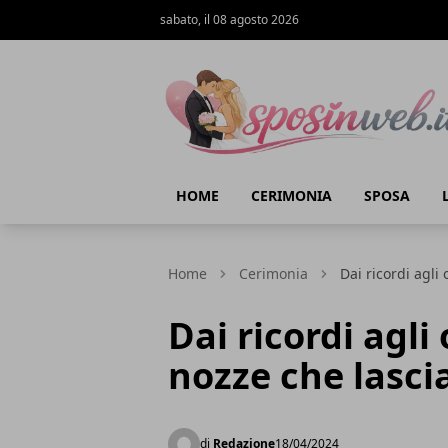
sabato, il 08 agosto 2026
Sposi in web
HOME
CERIMONIA
SPOSA
Home
Cerimonia
Dai ricordi agli
Dai ricordi agli
nozze che lasci
di
Redazione
18/04/2024