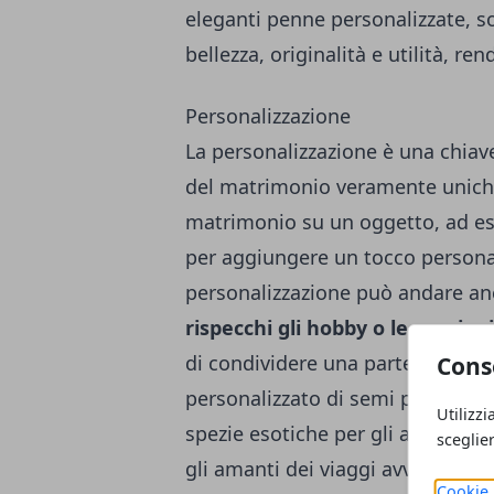
eleganti penne personalizzate, 
bellezza, originalità e utilità, r
Personalizzazione
La personalizzazione è una chia
del matrimonio veramente uniche.
matrimonio su un oggetto, ad e
per aggiungere un tocco persona
personalizzazione può andare an
rispecchi gli hobby o le passion
di condividere una parte di sé con
Cons
personalizzato di semi per coloro
Utilizzi
spezie esotiche per gli appassion
sceglie
gli amanti dei viaggi avventurosi
Cookie 