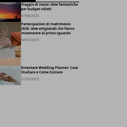
Viaggio di nozze: idee fantastiche
per budget ridotti
07/08/2025
Partecipazioni di matrimonio
2026: idee artigianali che fanno
innamorare al primo sguardo
04/07/2025
Diventare Wedding Planner: Cosa
Studiare e Come Iniziare
21/03/2025