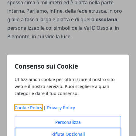
spessa circa 6 millimetri ed è piatta nella parte
interna. Parliamo, infine, della fede etrusca, in oro
giallo a fascia larga e piatta e di quella
ossolana
,
personalizzabile coi simboli della Val D’Ossola, in
Piemonte, in cui vide la luce.
Consenso sui Cookie
Facebook
Twitter
Whatsapp
Utilizziamo i cookie per ottimizzare il nostro sito
web e il nostro servizio. Puoi scegliere a quali
categorie dare il tuo consenso.
Cookie Policy
|
Privacy Policy
Articolo Precedente
Articolo Successivo
Gemelli da uomo: eleganza
Le esperienze speciali da
Personalizza
e stile per tutti
vivere in coppia dopo il
matrimonio
Rifiuta Opzionali