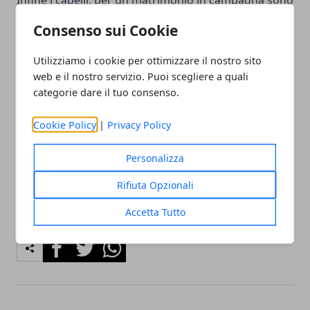
Infine i capelli, per un matrimonio in campagna sono
vietati tutti i
look troppo strutturati
, tanto per le
Consenso sui Cookie
donne quanto per gli uomini. Meglio una treccia
laterale o un raccolto morbido che comunque
Utilizziamo i cookie per ottimizzare il nostro sito
web e il nostro servizio. Puoi scegliere a quali
incornici il viso con qualche ciocca.
categorie dare il tuo consenso.
Ottima scelta un fiore tra i capelli che riprende
Cookie Policy
|
Privacy Policy
efficacemente il motivo dell’intero matrimonio
campestre.
Personalizza
Rifiuta Opzionali
Accetta Tutto
Facebook
Twitter
Whatsapp