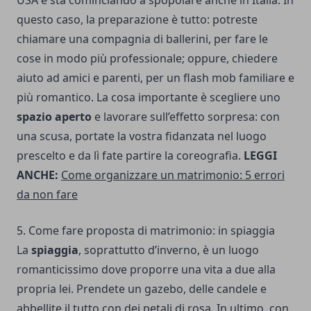
USA e sta cominciando a spopolare anche in Italia. In
questo caso, la preparazione è tutto: potreste
chiamare una compagnia di ballerini, per fare le
cose in modo più professionale; oppure, chiedere
aiuto ad amici e parenti, per un flash mob familiare e
più romantico. La cosa importante è scegliere uno
spazio aperto
e lavorare sull’effetto sorpresa: con
una scusa, portate la vostra fidanzata nel luogo
prescelto e da lì fate partire la coreografia.
LEGGI
ANCHE:
Come organizzare un matrimonio: 5 errori
da non fare
5. Come fare proposta di matrimonio: in spiaggia
La
spiaggia
, soprattutto d’inverno, è un luogo
romanticissimo dove proporre una vita a due alla
propria lei. Prendete un gazebo, delle candele e
abbellite il tutto con dei petali di rosa. In ultimo, con